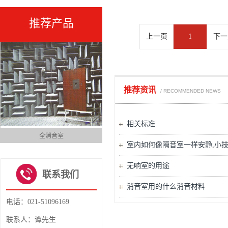
推荐产品
上一页
1
下一
推荐资讯
/ RECOMMENDED NEWS
相关标准
全消音室
全消音室
室内如何像隔音室一样安静,小
1
2
3
无响室的用途
4
联系我们
消音室用的什么消音材料
电话：021-51096169
联系人：谭先生